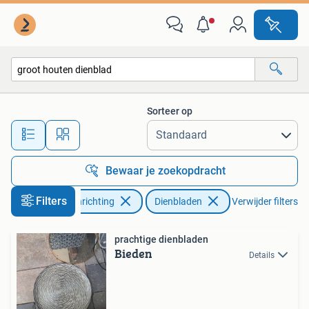
Woonaccessoires | Dienbladen
Sorteer op
Alle afstanden…
Bewaar je zoekopdracht
Filters
Huis en Inrichting
Dienbladen
Verwijder filters
prachtige dienbladen
Bieden
Details