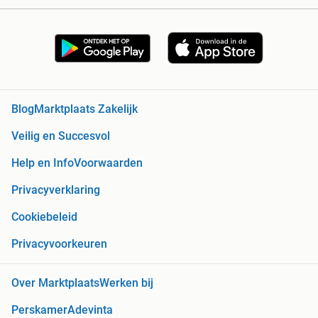
Blog
Marktplaats Zakelijk
Veilig en Succesvol
Help en Info
Voorwaarden
Privacyverklaring
Cookiebeleid
Privacyvoorkeuren
Over Marktplaats
Werken bij
Perskamer
Adevinta