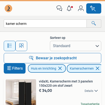
Woonaccessoires | Kamerschermen
Sorteer op
Alle afstanden…
Bewaar je zoekopdracht
Filters
Huis en Inrichting
Kamerschermen
vidaXL Kamerscherm met 3 panelen
150x220 cm stof zwart
€ 34,00
Details
Topadvertentie