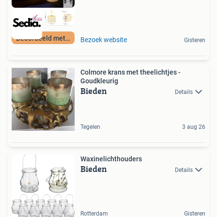
Beoordeeld met 9+
Bezoek website
Gisteren
Colmore krans met theelichtjes -
Goudkleurig
Bieden
Details
Tegelen
3 aug 26
Waxinelichthouders
Bieden
Details
Rotterdam
Gisteren