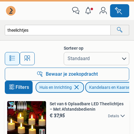
Woonaccessoires | Kandelaars en Kaarsen
Sorteer op
Alle afstanden…
Bewaar je zoekopdracht
Filters
Huis en Inrichting
Kandelaars en Kaarsen
Set van 6 Oplaadbare LED Theelichtjes
– Met Afstandsbedienin
€ 37,95
Details