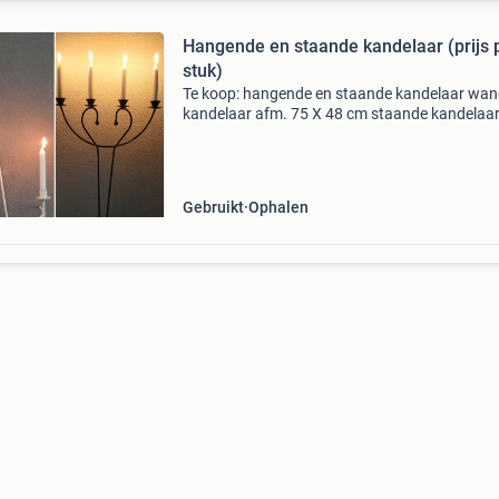
Hangende en staande kandelaar (prijs 
stuk)
Te koop: hangende en staande kandelaar wa
kandelaar afm. 75 X 48 cm staande kandelaa
materiaal: metaal afm.80 X 44,5 cm mvg linda
064660618
Gebruikt
Ophalen