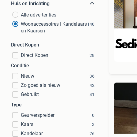
Huis en Inrichting
Alle advertenties
Woonaccessoires | Kandelaars
140
en Kaarsen
Direct Kopen
Direct Kopen
28
Beo
Conditie
Nieuw
36
Zo goed als nieuw
42
Gebruikt
41
Type
Geurverspreider
0
Kaars
3
Kandelaar
76