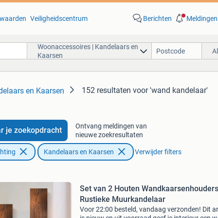
waarden
Veiligheidscentrum
Berichten
Meldingen
Woonaccessoires | Kandelaars en
A
Kaarsen
152 resultaten
voor 'wand kandelaar'
delaars en Kaarsen
Ontvang meldingen van
r je zoekopdracht
nieuwe zoekresultaten
chting
Kandelaars en Kaarsen
Verwijder filters
Set van 2 Houten Wandkaarsenhouders
Rustieke Muurkandelaar
Voor 22:00 besteld, vandaag verzonden! Dit ar