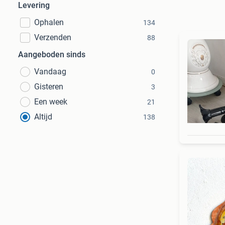
Levering
Ophalen
134
Verzenden
88
Aangeboden sinds
Vandaag
0
Gisteren
3
Een week
21
Altijd
138