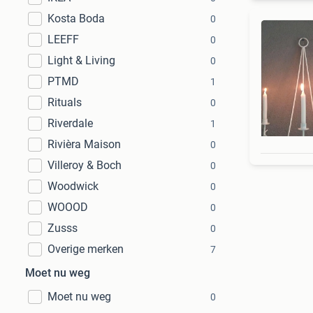
Kosta Boda
0
LEEFF
0
Light & Living
0
PTMD
1
Rituals
0
Riverdale
1
Rivièra Maison
0
Villeroy & Boch
0
Woodwick
0
WOOOD
0
Zusss
0
Overige merken
7
Moet nu weg
Moet nu weg
0