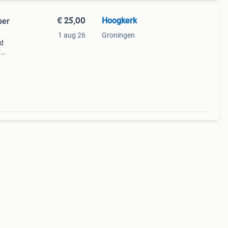
€ 25,00
Hoogkerk
per
1 aug 26
Groningen
nd
r