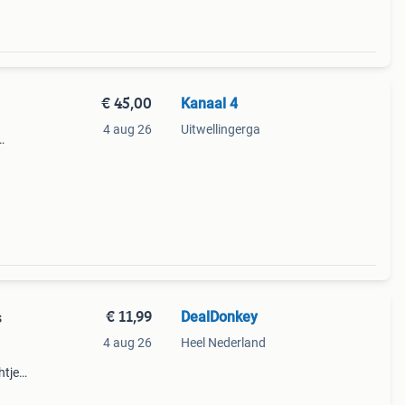
€ 45,00
Kanaal 4
4 aug 26
Uitwellingerga
ond
Is
€ 11,99
DealDonkey
s
4 aug 26
Heel Nederland
htjes
an