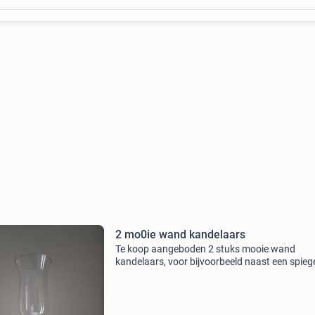
2 mo0ie wand kandelaars
Te koop aangeboden 2 stuks mooie wand
kandelaars, voor bijvoorbeeld naast een spiege
een hal. De houten onderkant is 35 cm lang en
glazen kelk is 17cm hoog totale hoogte is 52 