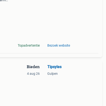
 warme
uten
Topadvertentie
Bezoek website
Bieden
Tipsyles
4 aug 26
Gulpen