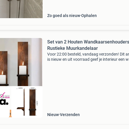
Zo goed als nieuw
Ophalen
Set van 2 Houten Wandkaarsenhouders
Rustieke Muurkandelaar
Voor 22:00 besteld, vandaag verzonden! Dit ar
is nieuw en uit voorraad geef je interieur een
en sfeervolle uitstraling met deze set van 2 ho
wandkaarsenhouders. Het rustieke en vintage
ordeeld met 9+
Nieuw
Verzenden