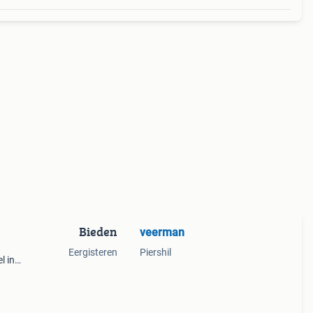
Bieden
veerman
Eergisteren
Piershil
l in
 de
cm