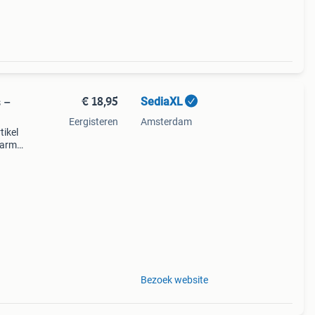
€ 18,95
SediaXL
 –
Eergisteren
Amsterdam
tikel
 warme
uten
Bezoek website