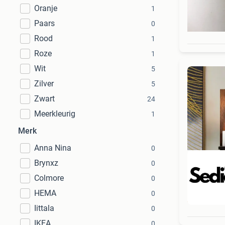
Oranje
1
Paars
0
Rood
1
Roze
1
Wit
5
Zilver
5
Zwart
24
Meerkleurig
1
Merk
Anna Nina
0
Brynxz
0
Colmore
0
HEMA
0
Beo
Iittala
0
IKEA
0