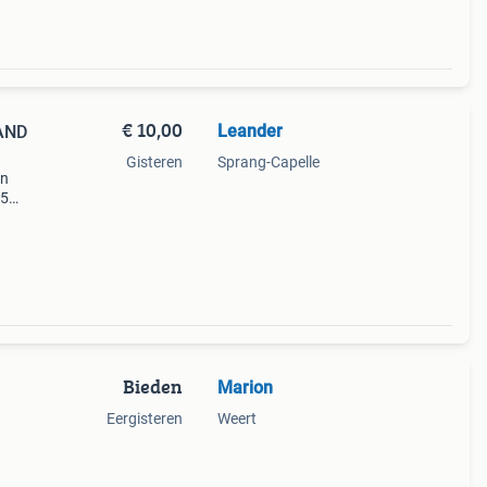
€ 10,00
Leander
AND
Gisteren
Sprang-Capelle
in
25
e 30
e
Bieden
Marion
Eergisteren
Weert