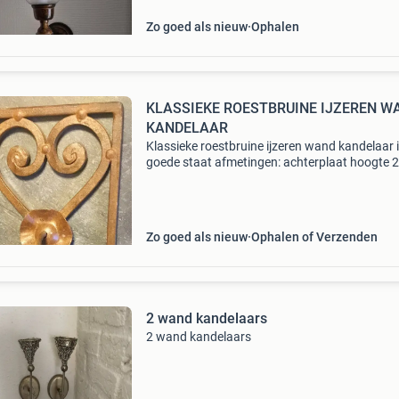
Zo goed als nieuw
Ophalen
KLASSIEKE ROESTBRUINE IJZEREN W
KANDELAAR
Klassieke roestbruine ijzeren wand kandelaar 
goede staat afmetingen: achterplaat hoogte 
cm. Breedte 15 cm. Dikte 0,8 cm. Totale hoogt
cm. Kijk voor meer kandelaars, of andere leuk
woonacces
Zo goed als nieuw
Ophalen of Verzenden
2 wand kandelaars
2 wand kandelaars