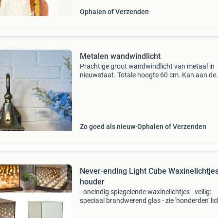
Ophalen of Verzenden
Metalen wandwindlicht
Prachtige groot wandwindlicht van metaal in
nieuwstaat. Totale hoogte 60 cm. Kan aan de
wand, maar je kunt hem ook gewoon op de gr
of tafeltje zetten. Heeft altijd binnen gestaan. 
ook erg leuk v
Zo goed als nieuw
Ophalen of Verzenden
Never-ending Light Cube Waxinelichtje
houder
- oneindig spiegelende waxinelichtjes - veilig:
speciaal brandwerend glas - zie 'honderden' lic
flikkeren - getint glas voor extra sfeer hou je v