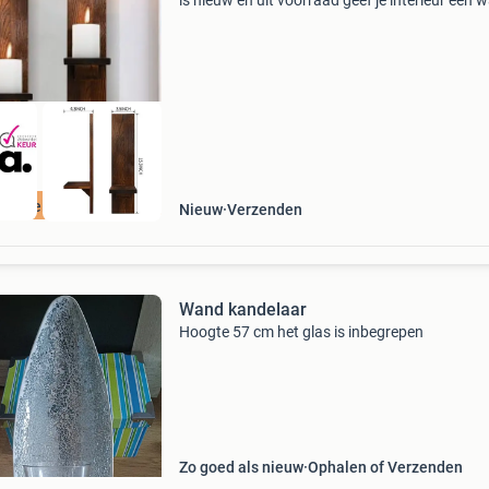
is nieuw en uit voorraad geef je interieur een
en sfeervolle uitstraling met deze set van 2 ho
wandkaarsenhouders. Het rustieke en vintage
ordeeld met 9+
Nieuw
Verzenden
Wand kandelaar
Hoogte 57 cm het glas is inbegrepen
Zo goed als nieuw
Ophalen of Verzenden