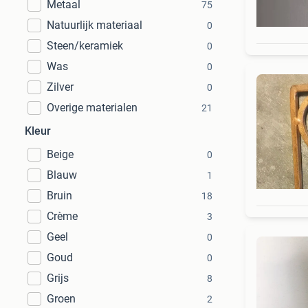
Metaal
75
Natuurlijk materiaal
0
Steen/keramiek
0
Was
0
Zilver
0
Overige materialen
21
Kleur
Beige
0
Blauw
1
Bruin
18
Crème
3
Geel
0
Goud
0
Grijs
8
Groen
2