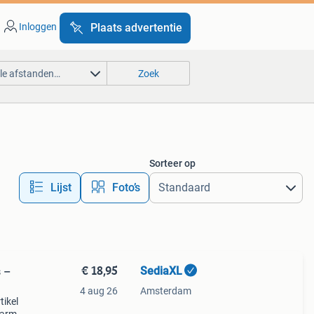
Inloggen
Plaats advertentie
lle afstanden…
Zoek
Sorteer op
Lijst
Foto’s
€ 18,95
SediaXL
 –
4 aug 26
Amsterdam
tikel