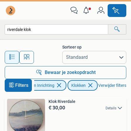
Woonaccessoires | Klokken
Sorteer op
Alle afstanden…
Bewaar je zoekopdracht
Filters
Huis en Inrichting
Klokken
Verwijder filters
Klok Riverdale
€ 30,00
Details