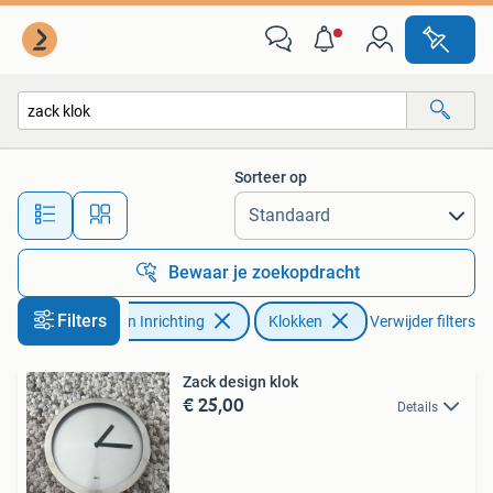
Woonaccessoires | Klokken
Sorteer op
Alle afstanden…
Bewaar je zoekopdracht
Filters
Huis en Inrichting
Klokken
Verwijder filters
Zack design klok
€ 25,00
Details