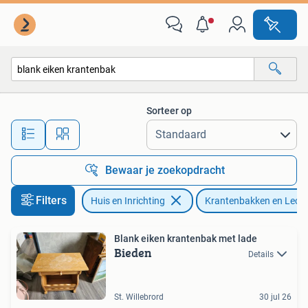
Woonaccessoires | Krantenbakken en Lectuurbakken
Sorteer op
Alle afstanden…
Bewaar je zoekopdracht
Filters
Huis en Inrichting
Krantenbakken en Lect
Blank eiken krantenbak met lade
Bieden
Details
St. Willebrord
30 jul 26