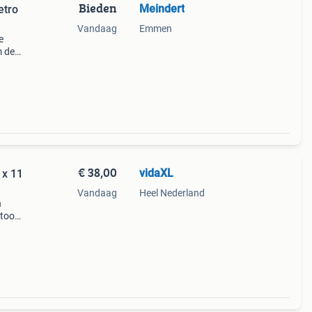
Bieden
Meindert
etro
Vandaag
Emmen
e
m de
r
e
€ 38,00
vidaXL
 x 11
Vandaag
Heel Nederland
n
toor.
stijl
nter