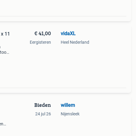
€ 41,00
vidaXL
 x 11
Eergisteren
Heel Nederland
n
toor.
stijl
nter
Bieden
willem
24 jul 26
Nijensleek
en
mid