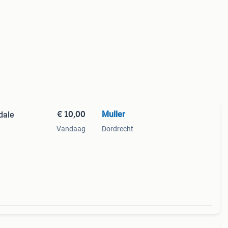
€ 10,00
Muller
dale
Vandaag
Dordrecht
ect
f