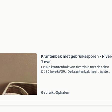
Krantenbak met gebruikssporen - River
'Love'
Leuke krantenbak van riverdale met de tekst
&#39;love&#39;. De krantenbak heeft lichte
gebruikssporen, maar is nog functioneel. Perf
voor het opbergen van tijdschriften, kranten o
andere s
Gebruikt
Ophalen