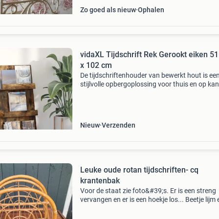
Zo goed als nieuw
Ophalen
vidaXL Tijdschrift Rek Gerookt eiken 51
x 102 cm
De tijdschriftenhouder van bewerkt hout is ee
stijlvolle opbergoplossing voor thuis en op kan
Met zijn slanke rechthoekige vorm en moderne 
is deze houder een mooie toevoeging aan elk i
Nieuw
Verzenden
Leuke oude rotan tijdschriften- cq
krantenbak
Voor de staat zie foto&#39;s. Er is een streng
vervangen en er is een hoekje los... Beetje lijm 
klaar. Fifties, sixties, seventies, vintage, retro 
century . Geen prijsinfo. Gr. Willem