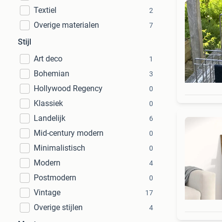
Textiel
2
Overige materialen
7
Stijl
Art deco
1
Bohemian
3
Hollywood Regency
0
Klassiek
0
Landelijk
6
Mid-century modern
0
Minimalistisch
0
Modern
4
Postmodern
0
Vintage
17
Overige stijlen
4