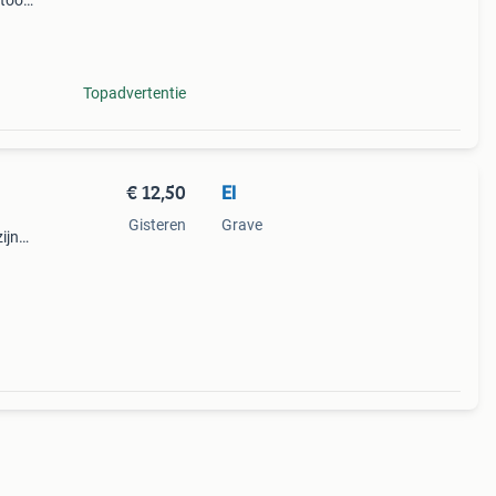
toor.
stijl
nter
Topadvertentie
€ 12,50
El
Gisteren
Grave
ijn
 27