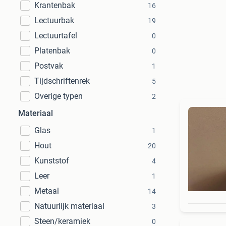
Krantenbak
16
Lectuurbak
19
Lectuurtafel
0
Platenbak
0
Postvak
1
Tijdschriftenrek
5
Overige typen
2
Materiaal
Glas
1
Hout
20
Kunststof
4
Leer
1
Metaal
14
Natuurlijk materiaal
3
Steen/keramiek
0