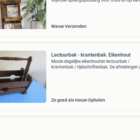
stijlvolle opbergoplossing voor thuis en op kan
Met zijn slanke rechthoekige vorm en moderne 
is deze houder een mooie toevoeging aan elk i
Nieuw
Verzenden
Lectuurbak - krantenbak. Eikenhout
Mooie degelijke eikenhouten lectuurbak /
krantenbak / tijdschriftenbak. De afmetingen z
op de breedste delen 45 x 29 cm. De hoogte is
cm zonder draagbeugel en 46 cm inclusief
draagbeugel. De bod
Zo goed als nieuw
Ophalen