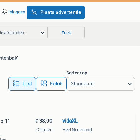
Inloggen
Plaats advertentie
lle afstanden…
Zoek
antenbak'
Sorteer op
Lijst
Foto’s
€ 38,00
vidaXL
 x 11
Gisteren
Heel Nederland
n