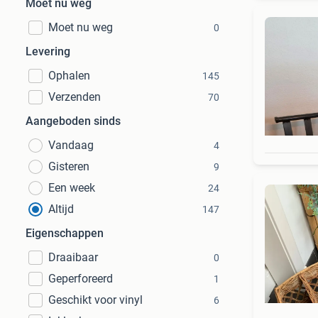
Moet nu weg
Moet nu weg
0
Levering
Ophalen
145
Verzenden
70
Aangeboden sinds
Vandaag
4
Gisteren
9
Een week
24
Altijd
147
Eigenschappen
Draaibaar
0
Geperforeerd
1
Geschikt voor vinyl
6