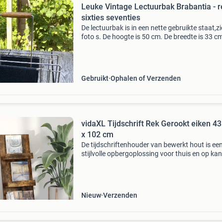
Leuke Vintage Lectuurbak Brabantia - r
sixties seventies
De lectuurbak is in een nette gebruikte staat,zi
foto s. De hoogte is 50 cm. De breedte is 33 c
diepte is 17 cm. Bieden vanaf € 35 kosten voo
koper of af te halen uit emmen mid century jar
Gebruikt
Ophalen of Verzenden
vidaXL Tijdschrift Rek Gerookt eiken 43
x 102 cm
De tijdschriftenhouder van bewerkt hout is ee
stijlvolle opbergoplossing voor thuis en op kan
Met zijn slanke rechthoekige vorm en moderne 
is deze houder een mooie toevoeging aan elk i
Nieuw
Verzenden