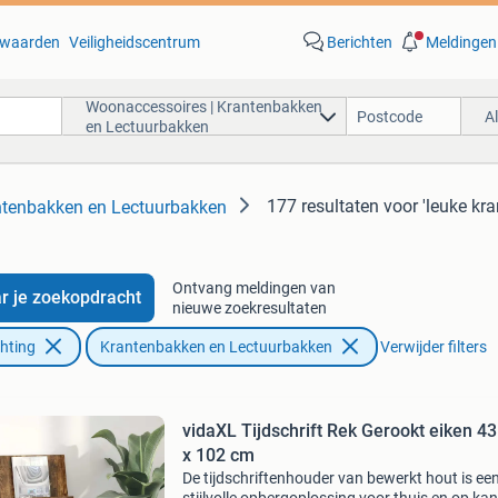
waarden
Veiligheidscentrum
Berichten
Meldingen
Woonaccessoires | Krantenbakken
A
en Lectuurbakken
177 resultaten
voor 'leuke kr
ntenbakken en Lectuurbakken
Ontvang meldingen van
r je zoekopdracht
nieuwe zoekresultaten
chting
Krantenbakken en Lectuurbakken
Verwijder filters
vidaXL Tijdschrift Rek Gerookt eiken 43
x 102 cm
De tijdschriftenhouder van bewerkt hout is ee