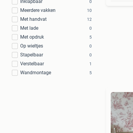
Inklapbaar
0
Meerdere vakken
10
Met handvat
12
Met lade
0
Met opdruk
5
Op wieltjes
0
Stapelbaar
0
Verstelbaar
1
Wandmontage
5