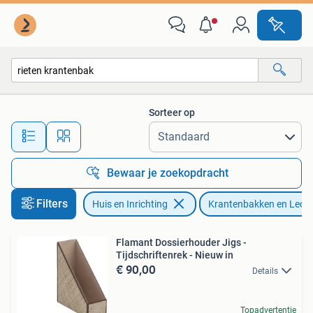
Woonaccessoires | Krantenbakken en Lectuurbakken
Sorteer op
Alle afstanden…
Bewaar je zoekopdracht
Filters
Huis en Inrichting
Krantenbakken en Lect
Flamant Dossierhouder Jigs -
Tijdschriftenrek - Nieuw in
€ 90,00
Details
Topadvertentie