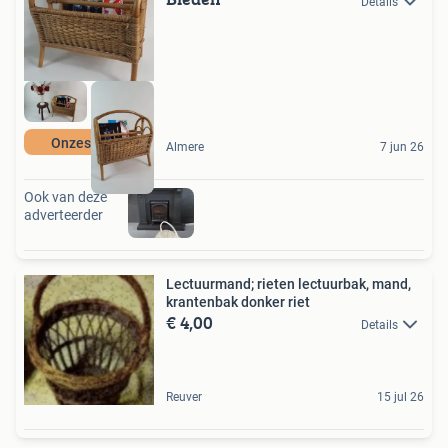
Details
Onzeschuur
Almere
7 jun 26
Ook van deze
adverteerder
Lectuurmand; rieten lectuurbak, mand,
krantenbak donker riet
€ 4,00
Details
Reuver
15 jul 26