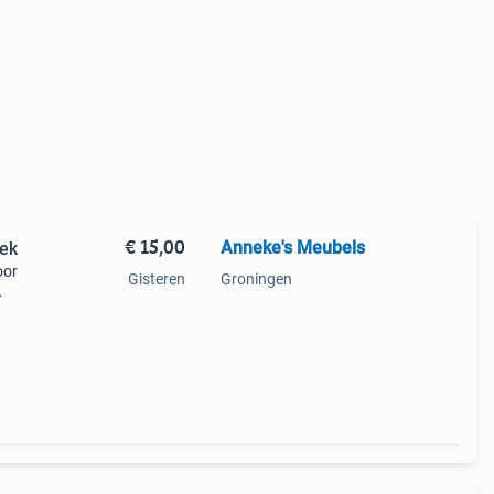
€ 15,00
Anneke's Meubels
rek
oor
Gisteren
Groningen
r hij
ar