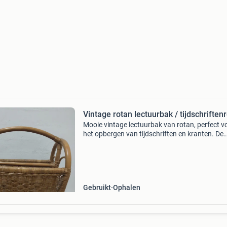
Vintage rotan lectuurbak / tijdschriften
Mooie vintage lectuurbak van rotan, perfect v
het opbergen van tijdschriften en kranten. De
lectuurbak heeft een handig handvat, waardoo
gemakkelijk te verplaatsen is. Er zitten een pa
vlekj
Gebruikt
Ophalen