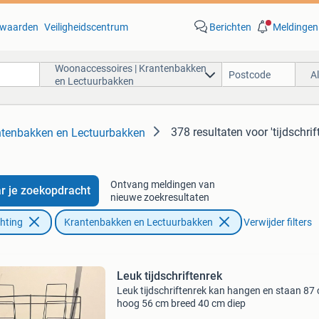
waarden
Veiligheidscentrum
Berichten
Meldingen
Woonaccessoires | Krantenbakken
A
en Lectuurbakken
378 resultaten
voor 'tijdschri
ntenbakken en Lectuurbakken
Ontvang meldingen van
r je zoekopdracht
nieuwe zoekresultaten
chting
Krantenbakken en Lectuurbakken
Verwijder filters
Leuk tijdschriftenrek
Leuk tijdschriftenrek kan hangen en staan 87
hoog 56 cm breed 40 cm diep