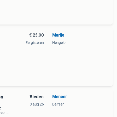
€ 25,00
Marije
Eergisteren
Hengelo
Bieden
Meneer
en
3 aug 26
Dalfsen
d.
eaal