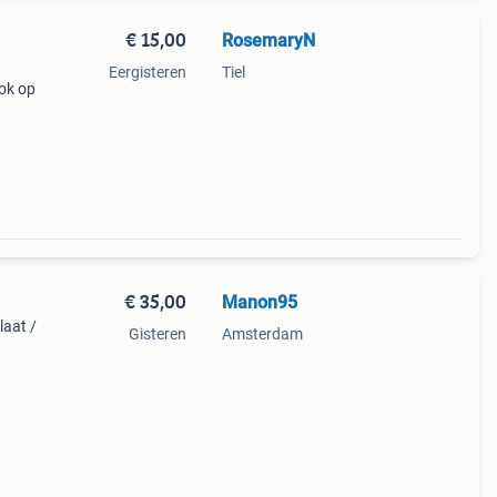
€ 15,00
RosemaryN
Eergisteren
Tiel
ook op
€ 35,00
Manon95
laat /
Gisteren
Amsterdam
ast
tis