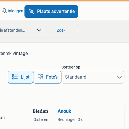
Inloggen
Plaats advertentie
lle afstanden…
Zoek
ftenrek vintage'
Sorteer op
Lijst
Foto’s
Bieden
Anouk
 cm
Gisteren
Beuningen Gld