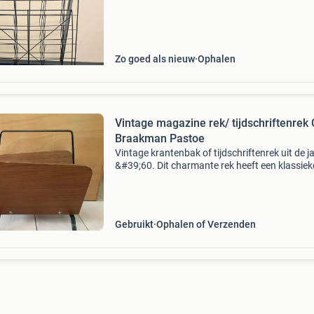
Zo goed als nieuw
Ophalen
Vintage magazine rek/ tijdschriftenrek
Braakman Pastoe
Vintage krantenbak of tijdschriftenrek uit de j
&#39;60. Dit charmante rek heeft een klassiek
uitstraling die perfect past in een retro interieu
Aan één kant is er een kleine beschadiging a
Gebruikt
Ophalen of Verzenden