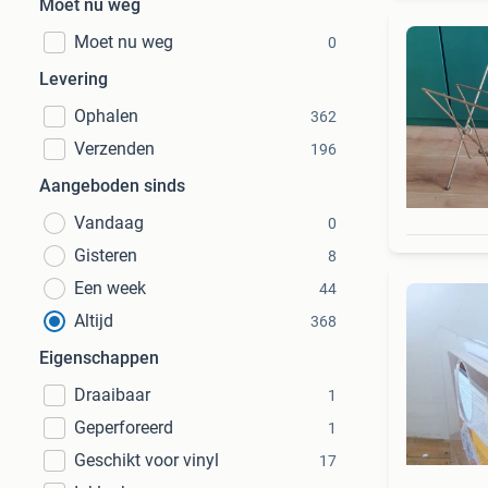
Moet nu weg
Moet nu weg
0
Levering
Ophalen
362
Verzenden
196
Aangeboden sinds
Vandaag
0
Gisteren
8
Een week
44
Altijd
368
Eigenschappen
Draaibaar
1
Geperforeerd
1
Geschikt voor vinyl
17