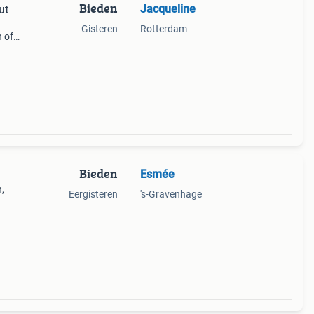
Bieden
Jacqueline
ut
Gisteren
Rotterdam
n of
e van
 stij
Bieden
Esmée
,
Eergisteren
's-Gravenhage