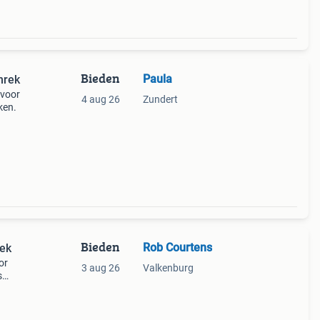
Bieden
Paula
nrek
 voor
4 aug 26
Zundert
ken.
Bieden
Rob Courtens
rek
or
3 aug 26
Valkenburg
s
g en
emi