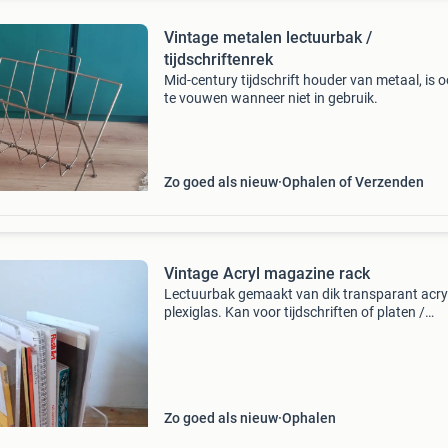
Vintage metalen lectuurbak /
tijdschriftenrek
Mid-century tijdschrift houder van metaal, is 
te vouwen wanneer niet in gebruik.
Zo goed als nieuw
Ophalen of Verzenden
Vintage Acryl magazine rack
Lectuurbak gemaakt van dik transparant acry
plexiglas. Kan voor tijdschriften of platen /
lp&#39;s gebruikt worden. In perfecte staat, p
bij een modern mid-century / retro of minimalis
Zo goed als nieuw
Ophalen