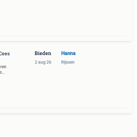
Bieden
Hanna
 Cees
2 aug 26
Rijssen
aren
e
r.