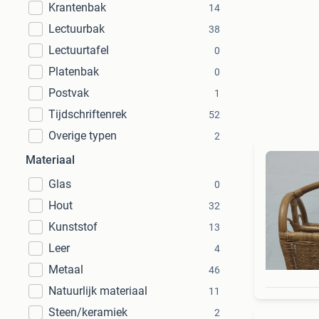
Krantenbak
14
Lectuurbak
38
Lectuurtafel
0
Platenbak
0
Postvak
1
Tijdschriftenrek
52
Overige typen
2
Materiaal
Glas
0
Hout
32
Kunststof
13
Leer
4
Metaal
46
Natuurlijk materiaal
11
Steen/keramiek
2