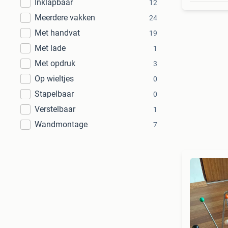
Inklapbaar
12
Meerdere vakken
24
Met handvat
19
Met lade
1
Met opdruk
3
Op wieltjes
0
Stapelbaar
0
Verstelbaar
1
Wandmontage
7