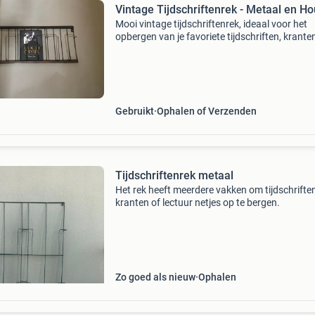
Vintage Tijdschriftenrek - Metaal en Ho
Mooi vintage tijdschriftenrek, ideaal voor het
opbergen van je favoriete tijdschriften, krante
zelfs vinylplaten. Gemaakt van een combinati
metaal en hout, wat zorgt voor een robuuste en
Gebruikt
Ophalen of Verzenden
Tijdschriftenrek metaal
Het rek heeft meerdere vakken om tijdschriften
kranten of lectuur netjes op te bergen.
Zo goed als nieuw
Ophalen