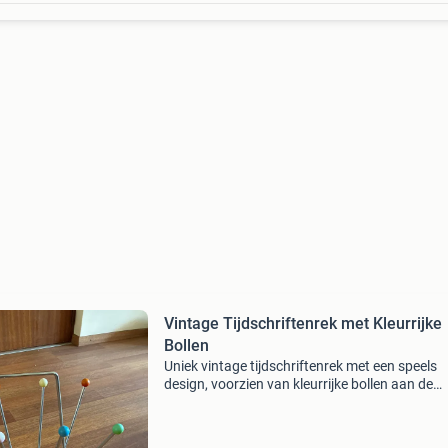
Vintage Tijdschriftenrek met Kleurrijke
Bollen
Uniek vintage tijdschriftenrek met een speels
design, voorzien van kleurrijke bollen aan de
uiteinden. Dit rek is perfect om tijdschriften, k
of zelfs platen in op te bergen en voegt een vrol