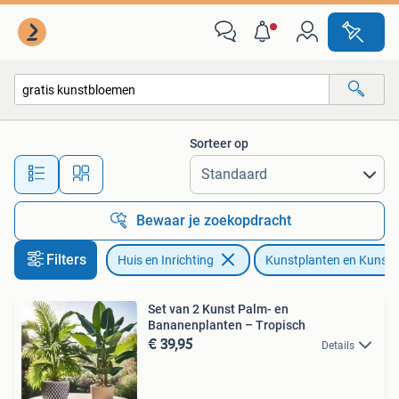
Woonaccessoires | Kunstplanten en Kunstbloemen
Sorteer op
Alle afstanden…
Bewaar je zoekopdracht
Filters
Huis en Inrichting
Kunstplanten en Kunst
Set van 2 Kunst Palm- en
Bananenplanten – Tropisch
€ 39,95
Details