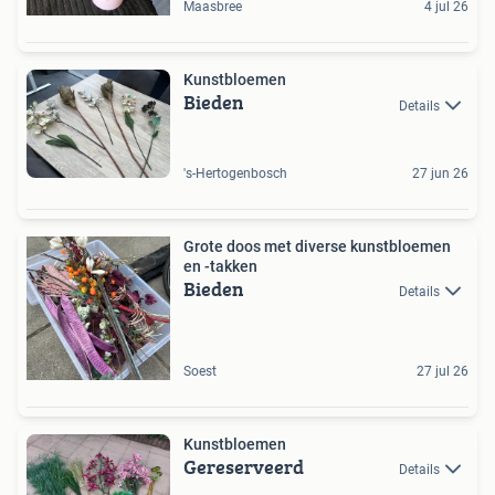
Maasbree
4 jul 26
Kunstbloemen
Bieden
Details
's-Hertogenbosch
27 jun 26
Grote doos met diverse kunstbloemen
en -takken
Bieden
Details
Soest
27 jul 26
Kunstbloemen
Gereserveerd
Details