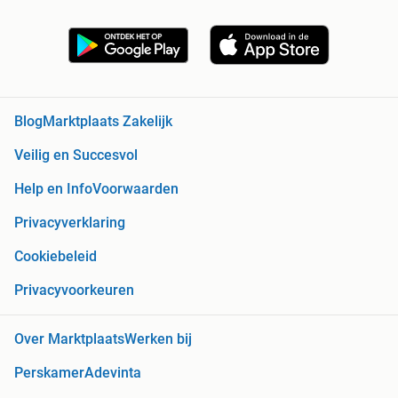
Blog
Marktplaats Zakelijk
Veilig en Succesvol
Help en Info
Voorwaarden
Privacyverklaring
Cookiebeleid
Privacyvoorkeuren
Over Marktplaats
Werken bij
Perskamer
Adevinta