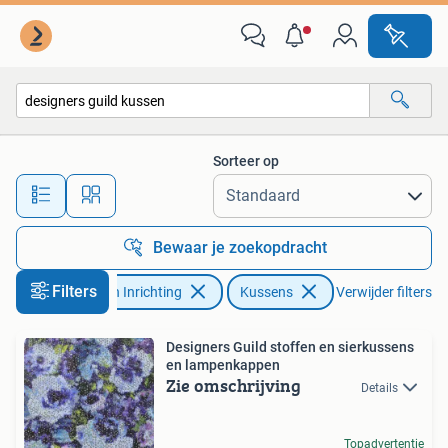
Woonaccessoires | Kussens
Sorteer op
Alle afstanden…
Bewaar je zoekopdracht
Filters
Huis en Inrichting
Kussens
Verwijder filters
Designers Guild stoffen en sierkussens
en lampenkappen
Zie omschrijving
Details
Topadvertentie