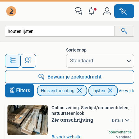
Woonaccessoires | Lijsten
Sorteer op
Alle afstanden…
Bewaar je zoekopdracht
Filters
Huis en Inrichting
Lijsten
Verwijder f
Online veiling: Sierlijst/ornamentdelen,
natuursteenlook
Zie omschrijving
Details
Topadvertentie
Bezoek website
Vandaag