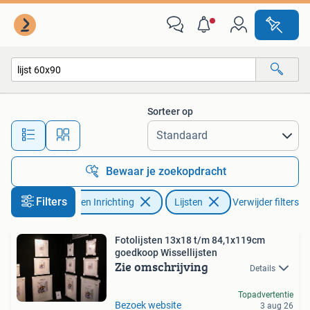
Woonaccessoires | Lijsten
Sorteer op
Alle afstanden…
Bewaar je zoekopdracht
Filters
Huis en Inrichting
Lijsten
Verwijder filters
Fotolijsten 13x18 t/m 84,1x119cm
goedkoop Wissellijsten
Zie omschrijving
Details
Topadvertentie
Bezoek website
3 aug 26