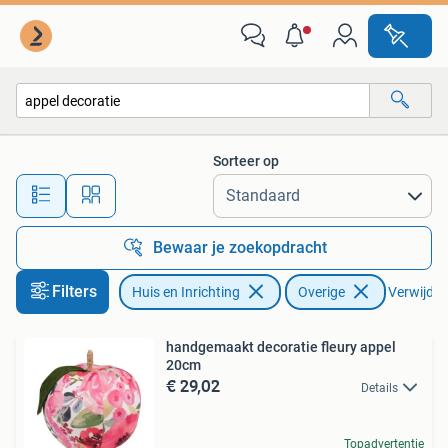
Woonaccessoires | Overige
Sorteer op
Alle afstanden…
Bewaar je zoekopdracht
Filters
Huis en Inrichting
Overige
Verwijder 
handgemaakt decoratie fleury appel
20cm
€ 29,02
Details
Topadvertentie