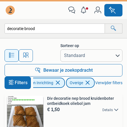
Woonaccessoires | Overige
Sorteer op
Alle afstanden…
Bewaar je zoekopdracht
Filters
Huis en Inrichting
Overige
Verwijder filters
Div decoratie nep brood kruidenboter
ontbeidkoek oliebol jam
€ 1,50
Details