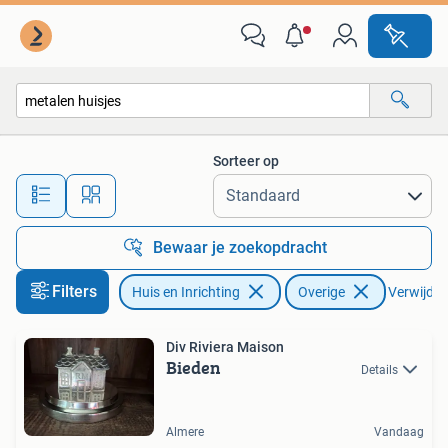
Woonaccessoires | Overige
Sorteer op
Alle afstanden…
Bewaar je zoekopdracht
Filters
Huis en Inrichting
Overige
Verwijder 
Div Riviera Maison
Bieden
Details
Almere
Vandaag