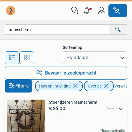
Woonaccessoires | Overige
Sorteer op
Alle afstanden…
Bewaar je zoekopdracht
Filters
Huis en Inrichting
Overige
Verwijder 
Stoer ijzeren raamscherm
€ 35,00
Details
Topadvertentie