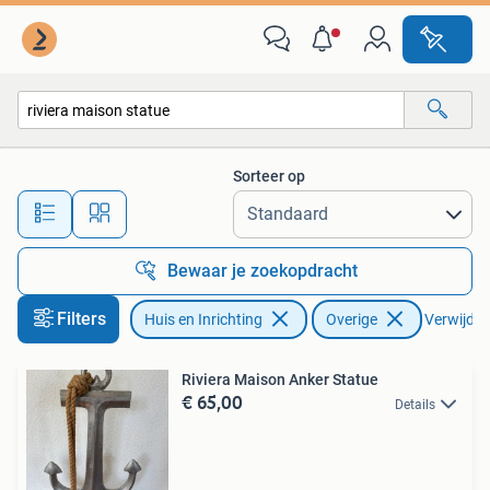
Woonaccessoires | Overige
Sorteer op
Alle afstanden…
Bewaar je zoekopdracht
Filters
Huis en Inrichting
Overige
Verwijder 
Riviera Maison Anker Statue
€ 65,00
Details