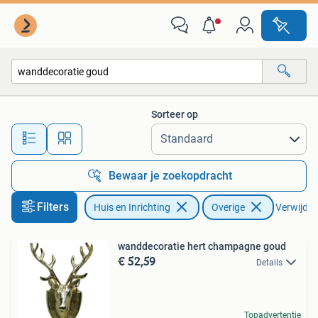
Woonaccessoires | Overige
Sorteer op
Alle afstanden…
Bewaar je zoekopdracht
Filters
Huis en Inrichting
Overige
Verwijder 
wanddecoratie hert champagne goud
€ 52,59
Details
Topadvertentie