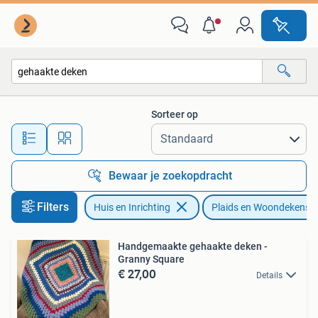
Woonaccessoires | Plaids en Woondekens
Sorteer op
Alle afstanden…
Bewaar je zoekopdracht
Filters
Huis en Inrichting
Plaids en Woondekens
Handgemaakte gehaakte deken -
Granny Square
€ 27,00
Details