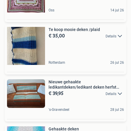
Oss
14 jul 26
Te koop mooie deken /plaid
€ 35,00
Details
Rotterdam
26 jul 26
Nieuwe gehaakte
ledikantdeken/ledikant deken herfst
€ 39,95
winter
Details
's-Gravendeel
28 jul 26
Gehaakte deken