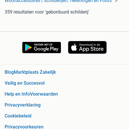
Woonaccessoires | Schilderijen, Tekeningen en Foto's
359 resultaten
voor 'geborduurd schilderij'
Blog
Marktplaats Zakelijk
Veilig en Succesvol
Help en Info
Voorwaarden
Privacyverklaring
Cookiebeleid
Privacyvoorkeuren