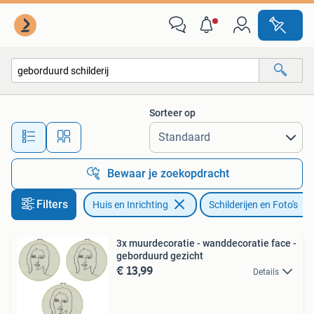
Woonaccessoires | Schilderijen, Tekeningen en Foto's
Sorteer op
Alle afstanden…
Bewaar je zoekopdracht
Filters
Huis en Inrichting
Schilderijen en Foto's
3x muurdecoratie - wanddecoratie face -
geborduurd gezicht
€ 13,99
Details