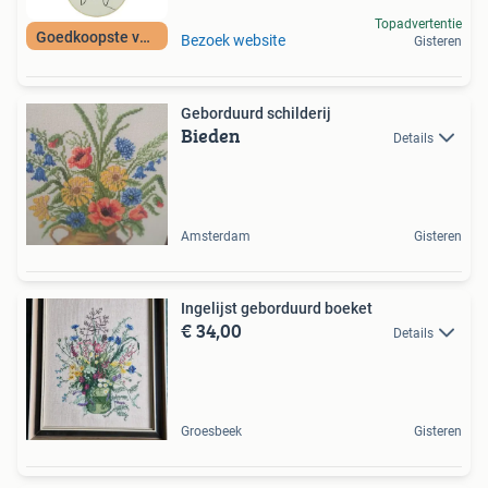
Topadvertentie
Goedkoopste van NL
Bezoek website
Gisteren
Geborduurd schilderij
Bieden
Details
Amsterdam
Gisteren
Ingelijst geborduurd boeket
€ 34,00
Details
Groesbeek
Gisteren