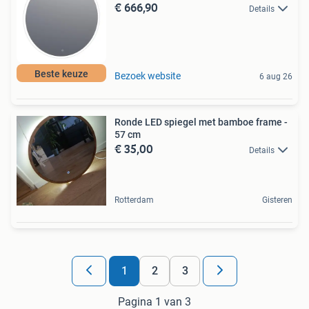
€ 666,90
Details
Beste keuze
Bezoek website
6 aug 26
Ronde LED spiegel met bamboe frame -
57 cm
€ 35,00
Details
Rotterdam
Gisteren
1
2
3
Pagina 1 van 3