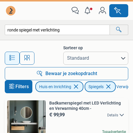
Woonaccessoires | Spiegels
Sorteer op
Alle afstanden…
Bewaar je zoekopdracht
Filters
Huis en Inrichting
Spiegels
Verwijder
Badkamerspiegel met LED Verlichting
en Verwarming 40cm -
€ 99,99
Details
Topadvertentie