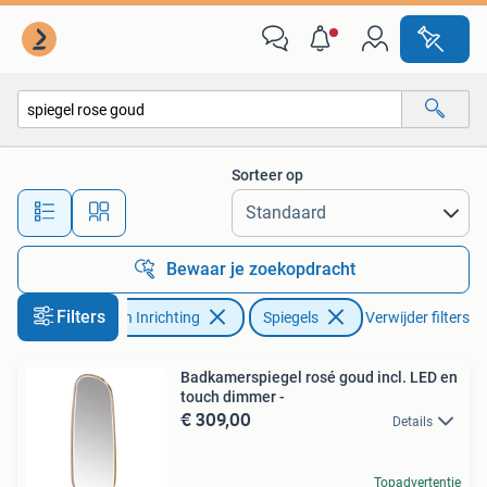
Woonaccessoires | Spiegels
Sorteer op
Alle afstanden…
Bewaar je zoekopdracht
Filters
Huis en Inrichting
Spiegels
Verwijder filters
Badkamerspiegel rosé goud incl. LED en
touch dimmer -
€ 309,00
Details
Topadvertentie