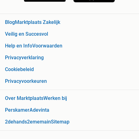
Blog
Marktplaats Zakelijk
Veilig en Succesvol
Help en Info
Voorwaarden
Privacyverklaring
Cookiebeleid
Privacyvoorkeuren
Over Marktplaats
Werken bij
Perskamer
Adevinta
2dehands
2ememain
Sitemap