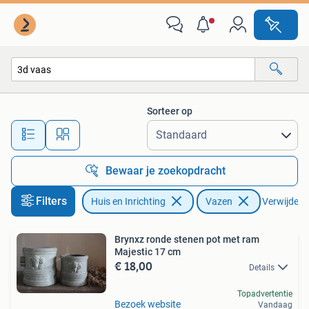
Woonaccessoires | Vazen
Sorteer op
Alle afstanden…
Bewaar je zoekopdracht
Filters
Huis en Inrichting
Vazen
Verwijder fi
Brynxz ronde stenen pot met ram
Majestic 17 cm
€ 18,00
Details
Topadvertentie
Bezoek website
Vandaag