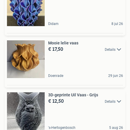
Didam
8 jul 26
Mooie lelie vaas
€ 17,50
Details
Doenrade
29 jun 26
3D-geprinte Uil Vaas - Grijs
€ 12,50
Details
's-Hertogenbosch
5 aug 26