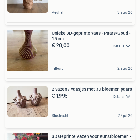
Veghel
3 aug 26
Unieke 3D-geprinte vaas - Paars/Goud -
15 cm
€ 20,00
Details
Tilburg
2 aug 26
2 vazen / vaasjes met 3D bloemen paars
€ 19,95
Details
Sliedrecht
27 jul 26
3D Geprinte Vazen voor Kunstbloemen -