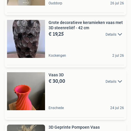
Ouddorp
26 jul 26
Grote decoratieve keramieken vaas met
3D steenreliëf - 42 cm
€ 19,25
Details
Kockengen
2 jul 26
Vaas 3D
€ 30,00
Details
Enschede
24 jul 26
3D Geprinte Pompoen Vaas