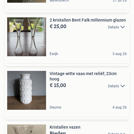
Barendrecht
27 jul 26
2 kristallen Bent Falk millennium glazen
€ 25,00
Details
Ewijk
3 aug 26
Vintage witte vaas met reliëf, 23cm
hoog
€ 15,00
Details
Deurne
4 aug 26
Kristallen vazen
Bieden