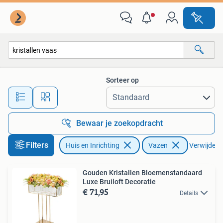
Woonaccessoires | Vazen
Sorteer op
Alle afstanden…
Bewaar je zoekopdracht
Filters
Huis en Inrichting
Vazen
Verwijder fi
Gouden Kristallen Bloemenstandaard
Luxe Bruiloft Decoratie
€ 71,95
Details