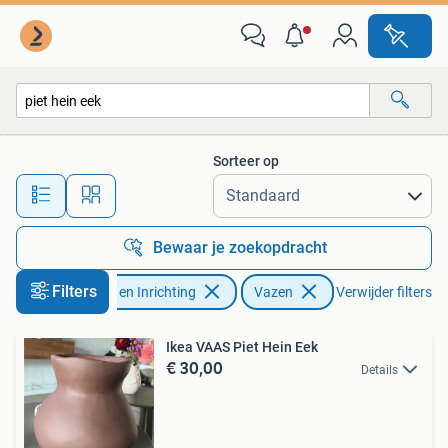
Woonaccessoires | Vazen
Sorteer op
Alle afstanden…
Bewaar je zoekopdracht
Filters
Huis en Inrichting
Vazen
Verwijder filters
Ikea VAAS Piet Hein Eek
€ 30,00
Details