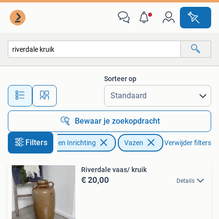
Woonaccessoires | Vazen
Sorteer op
Alle afstanden…
Bewaar je zoekopdracht
Filters
Huis en Inrichting
Vazen
Verwijder filters
Riverdale vaas/ kruik
€ 20,00
Details