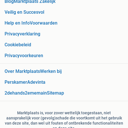
Blog
Marktplaats Zakelijk
Veilig en Succesvol
Help en Info
Voorwaarden
Privacyverklaring
Cookiebeleid
Privacyvoorkeuren
Over Marktplaats
Werken bij
Perskamer
Adevinta
2dehands
2ememain
Sitemap
Marktplaats is, voor zover wettelijk toegestaan, niet
aansprakelijk voor (gevolg)schade die voortkomt uit het gebruik
van deze site, dan wel uit fouten of ontbrekende functionaliteiten