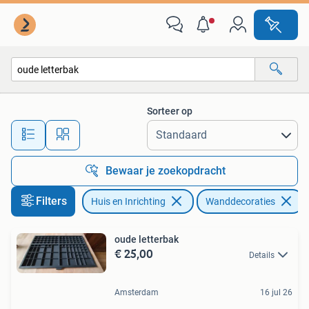
Woonaccessoires | Wanddecoraties
Sorteer op
Alle afstanden…
Bewaar je zoekopdracht
Filters
Huis en Inrichting
Wanddecoraties
V
oude letterbak
€ 25,00
Details
Amsterdam
16 jul 26