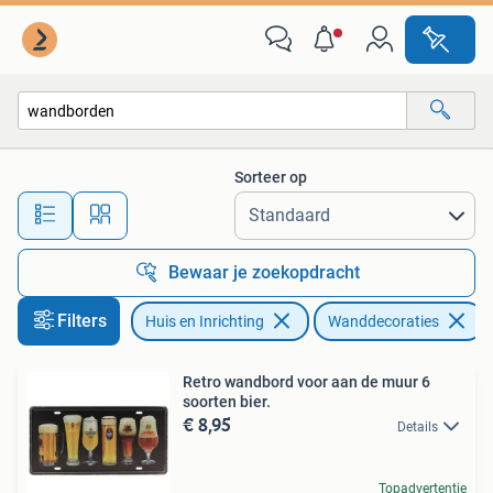
Woonaccessoires | Wanddecoraties
Sorteer op
Alle afstanden…
Bewaar je zoekopdracht
Filters
Huis en Inrichting
Wanddecoraties
V
Retro wandbord voor aan de muur 6
soorten bier.
€ 8,95
Details
Topadvertentie