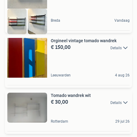
Breda
Vandaag
Orgineel vintage tomado wandrek
€ 150,00
Details
Leeuwarden
4 aug 26
Tomado wandrek wit
€ 30,00
Details
Rotterdam
29 jul 26