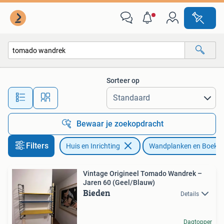
Woonaccessoires | Wandplanken en Boekenplanken
Sorteer op
Alle afstanden…
Bewaar je zoekopdracht
Filters
Huis en Inrichting
Wandplanken en Boeke
Vintage Origineel Tomado Wandrek –
Jaren 60 (Geel/Blauw)
Bieden
Details
Dagtopper