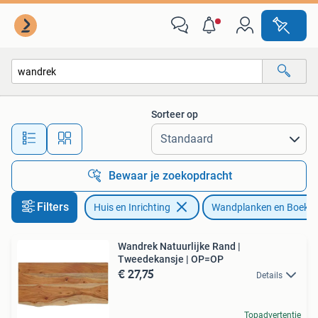
Woonaccessoires | Wandplanken en Boekenplanken
Sorteer op
Alle afstanden…
Bewaar je zoekopdracht
Filters
Huis en Inrichting
Wandplanken en Boeke
Wandrek Natuurlijke Rand |
Tweedekansje | OP=OP
€ 27,75
Details
Topadvertentie