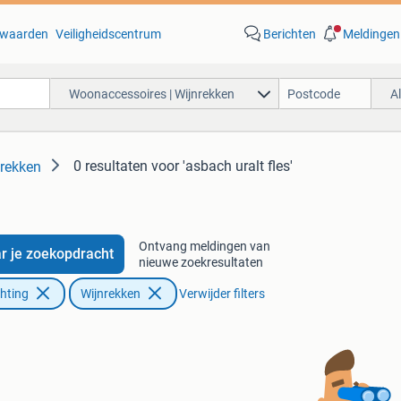
waarden
Veiligheidscentrum
Berichten
Meldingen
Woonaccessoires | Wijnrekken
A
0 resultaten
voor 'asbach uralt fles'
nrekken
Ontvang meldingen van
r je zoekopdracht
nieuwe zoekresultaten
chting
Wijnrekken
Verwijder filters