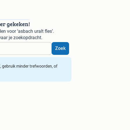
der gekeken!
n voor ‘asbach uralt fles’.
aar je zoekopdracht.
Zoek
ef, gebruik minder trefwoorden, of