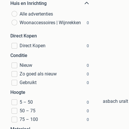
Huis en Inrichting
Alle advertenties
Woonaccessoires | Wijnrekken
0
Direct Kopen
Direct Kopen
0
Conditie
Nieuw
0
Zo goed als nieuw
0
Gebruikt
0
Hoogte
asbach uralt
5 – 50
0
50 – 75
0
75 – 100
0