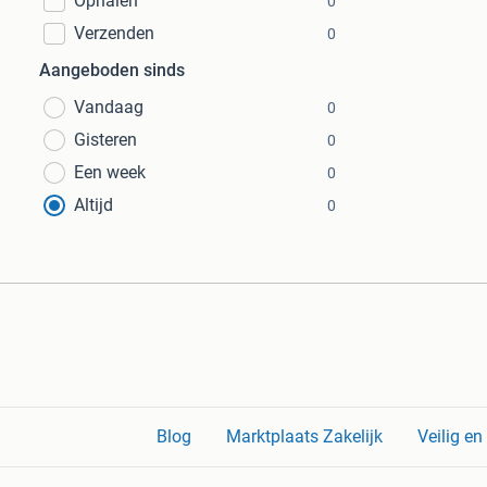
Ophalen
0
Verzenden
0
Aangeboden sinds
Vandaag
0
Gisteren
0
Een week
0
Altijd
0
Blog
Marktplaats Zakelijk
Veilig e