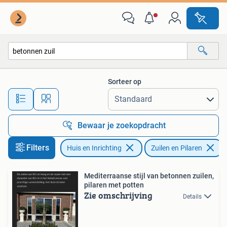
Woonaccessoires | Zuilen en Pilaren
Sorteer op
Alle afstanden…
Bewaar je zoekopdracht
Filters
Huis en Inrichting
Zuilen en Pilaren
V
Mediterraanse stijl van betonnen zuilen,
pilaren met potten
Zie omschrijving
Details