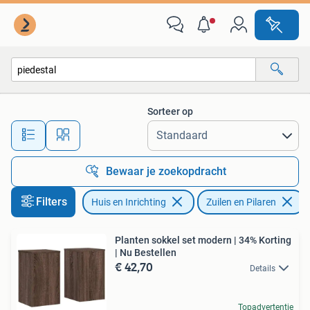
Woonaccessoires | Zuilen en Pilaren
Sorteer op
Alle afstanden…
Bewaar je zoekopdracht
Filters
Huis en Inrichting
Zuilen en Pilaren
V
Planten sokkel set modern | 34% Korting
| Nu Bestellen
€ 42,70
Details
Topadvertentie