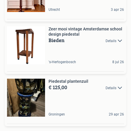
Utrecht
3 apr 26
Zeer mooi vintage Amsterdamse school
design piedestal
Bieden
Details
's-Hertogenbosch
8 jul 26
Piedestal plantenzuil
€ 125,00
Details
Groningen
29 apr 26