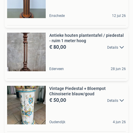
Enschede
12 jul 26
Antieke houten plantentafel / piedestal
- ruim 1 meter hoog
€ 80,00
Details
Ederveen
28 jun 26
Vintage Piedestal + Bloempot
Chinoiserie blauw/goud
€ 50,00
Details
Oudendijk
4 jun 26