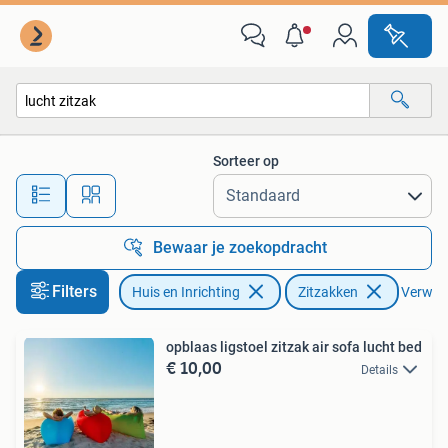
Zitzakken
Sorteer op
Alle afstanden…
Bewaar je zoekopdracht
Filters
Huis en Inrichting
Zitzakken
Verwijde
opblaas ligstoel zitzak air sofa lucht bed
€ 10,00
Details