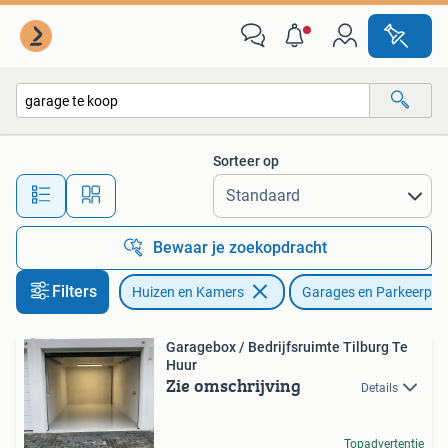
Garages en Parkeerplaatsen
Sorteer op
Alle afstanden…
Bewaar je zoekopdracht
Filters
Huizen en Kamers
Garages en Parkeerpla
Garagebox / Bedrijfsruimte Tilburg Te
Huur
Zie omschrijving
Details
Topadvertentie