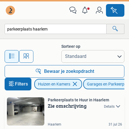
Garages en Parkeerplaatsen
Sorteer op
Alle afstanden…
Bewaar je zoekopdracht
Filters
Huizen en Kamers
Garages en Parkeerpla
Parkeerplaats te Huur in Haarlem
Zie omschrijving
Details
Haarlem
31 jul 26