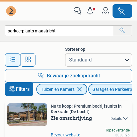
Garages en Parkeerplaatsen
Sorteer op
Alle afstanden…
Bewaar je zoekopdracht
Filters
Huizen en Kamers
Garages en Parkeerpla
Nu te koop: Premium bedrijfsunits in
Kerkrade (De Locht)
Zie omschrijving
Details
Topadvertentie
Bezoek website
30 jul 26