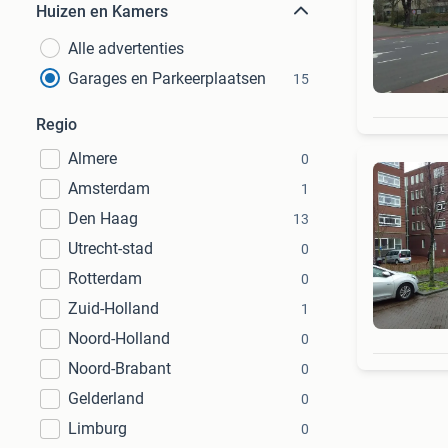
Huizen en Kamers
Alle advertenties
Garages en Parkeerplaatsen
15
Regio
Almere
0
Amsterdam
1
Den Haag
13
Utrecht-stad
0
Rotterdam
0
Zuid-Holland
1
Noord-Holland
0
Noord-Brabant
0
Gelderland
0
Limburg
0