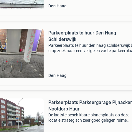
Den Haag
Parkeerplaats te huur Den Haag
Schilderswijk
Parkeerplaats te huur den haag schilderswijk 
u op zoek naar een veilige en vaste parkeerpla
den haag? Dan is deze privéparkeerplaats pre
wat u zoekt. 📍 Locatie: schilderswijk, den ha
Den Haag
Parkeerplaats Parkeergarage Pijnacker
Nootdorp Huur
De laatste beschikbare binnenplaats op deze
locatie strategisch zeer goed gelegen ruime
parkeerplaats in de afgesloten beveiligde ove
zeer goed onderhouden parkeergarage alleen