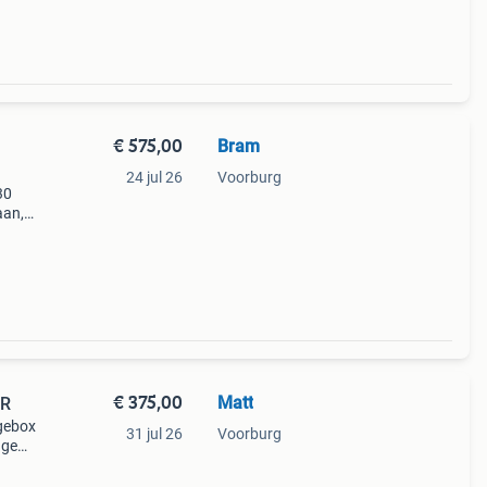
€ 575,00
Bram
24 jul 26
Voorburg
30
aan,
is in
€ 375,00
Matt
UR
agebox
31 jul 26
Voorburg
age
met
 (ca.