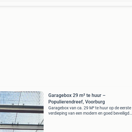
Garagebox 29 m² te huur –
Populierendreef, Voorburg
Garagebox van ca. 29 M² te huur op de eerste
verdieping van een modern en goed beveiligd
garagecomplex in voorburg. Voorzieningen: 3-
fasen stroom (krachtstroom) ledverlichting
stopcontacten geïsoleerd