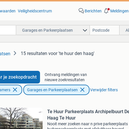
waarden
Veiligheidscentrum
Berichten
Meldingen
Garages en Parkeerplaatsen
A
15 resultaten
voor 'te huur den haag'
atsen
Ontvang meldingen van
r je zoekopdracht
nieuwe zoekresultaten
Kamers
Garages en Parkeerplaatsen
Verwijder filters
Te Huur Parkeerplaats Archipelbuurt D
Haag Te Huur
Nooit meer zoeken naar n prive parkeerplaats