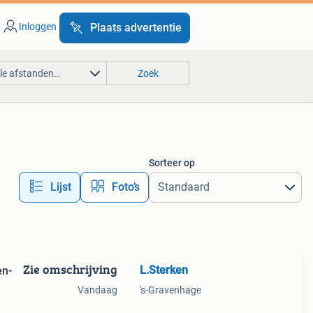
Inloggen
Plaats advertentie
lle afstanden…
Zoek
Sorteer op
Lijst
Foto’s
Zie omschrijving
L.Sterken
en-
Vandaag
's-Gravenhage