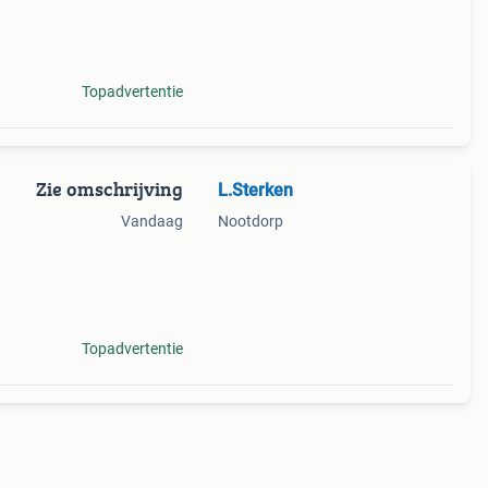
ode
Topadvertentie
Zie omschrijving
L.Sterken
Vandaag
Nootdorp
rdekte
Topadvertentie