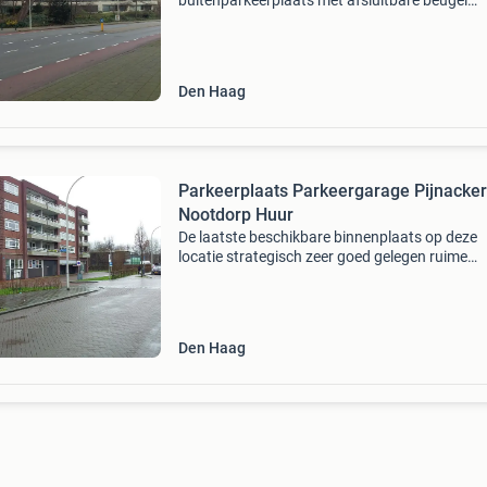
buitenparkeerplaats met afsluitbare beugel
appartementencomplex couperusduin
burg.patijnlaan timorstraat bonistraat postc
2585 bt den-haag thv hoofdpoli
Den Haag
Parkeerplaats Parkeergarage Pijnacker
Nootdorp Huur
De laatste beschikbare binnenplaats op deze
locatie strategisch zeer goed gelegen ruime
parkeerplaats in de afgesloten beveiligde ove
zeer goed onderhouden parkeergarage alleen
toegangelijkheid
Den Haag