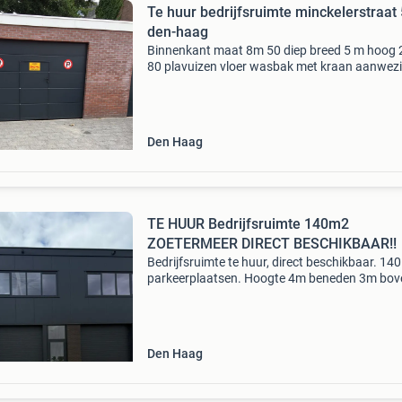
Te huur bedrijfsruimte minckelerstraat
den-haag
Binnenkant maat 8m 50 diep breed 5 m hoog
80 plavuizen vloer wasbak met kraan aanwez
verlichting electrische roldeur met aparte deur
breedte deur 3m 50 hoogte 2m 40 grote uitrit
huurprijs 90
Den Haag
TE HUUR Bedrijfsruimte 140m2
ZOETERMEER DIRECT BESCHIKBAAR!!
Bedrijfsruimte te huur, direct beschikbaar. 14
parkeerplaatsen. Hoogte 4m beneden 3m bov
Pand is voorzien van: krachtstroom.
Stopcontacten. Leidingwerk. Toiletten (bened
boven). Wasbak.
Den Haag