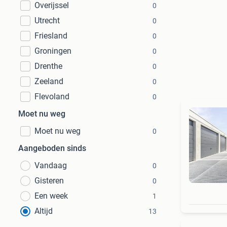
Overijssel
0
Utrecht
0
Friesland
0
Groningen
0
Drenthe
0
Zeeland
0
Flevoland
0
Moet nu weg
Moet nu weg
0
Aangeboden sinds
Vandaag
0
Gisteren
0
Een week
1
Altijd
13