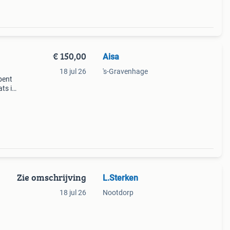
€ 150,00
Aisa
18 jul 26
's-Gravenhage
bent
ats in
cies
ag
Zie omschrijving
L.Sterken
18 jul 26
Nootdorp
rdekte