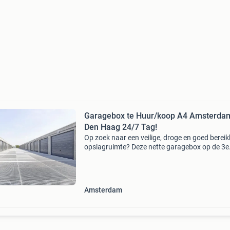
Garagebox te Huur/koop A4 Amsterdam
Den Haag 24/7 Tag!
Op zoek naar een veilige, droge en goed berei
opslagruimte? Deze nette garagebox op de 3e
verdieping van een modern
bedrijfsverzamelgebouw aan de conservenwe
u27 in roelofarendsveen is direct
Amsterdam