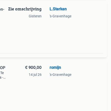
Zie omschrijving
L.Sterken
en-
Gisteren
's-Gravenhage
ode
€ 900,00
romijn
E KOOP
 Te
14 jul 26
's-Gravenhage
a -
r -