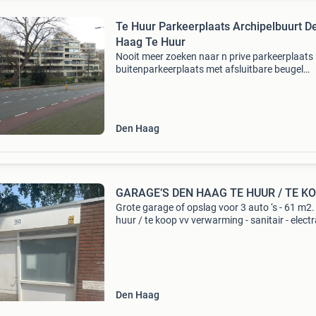
Te Huur Parkeerplaats Archipelbuurt D
Haag Te Huur
Nooit meer zoeken naar n prive parkeerplaats
buitenparkeerplaats met afsluitbare beugel
appartementencomplex couperusduin
burg.patijnlaan timorstraat bonistraat postc
2585 bt den-haag thv hoofdpoli
Den Haag
GARAGE’S DEN HAAG TE HUUR / T
Grote garage of opslag voor 3 auto ‘s - 61 m2.
huur / te koop vv verwarming - sanitair - electr
water - dakraam - geen vve - direct beschikbaa
landrestraat 180 - 2551 ca huur : € 900,00
Den Haag