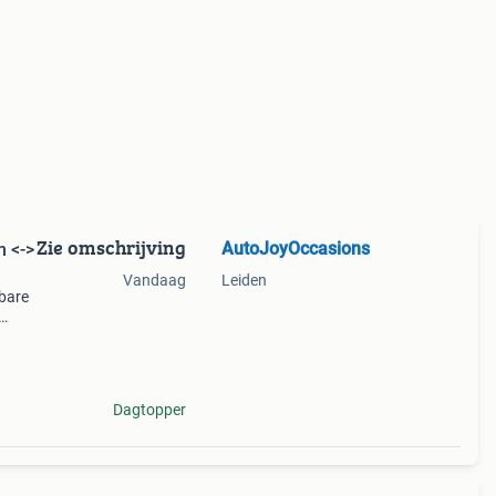
Zie omschrijving
AutoJoyOccasions
 <->
Vandaag
Leiden
kbare
g 77-
Dagtopper