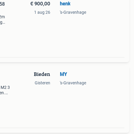
€ 900,00
henk
 58
1 aug 26
's-Gravenhage
 2m
ig
 erin
Bieden
MY
Gisteren
's-Gravenhage
0 M2 3
en.
en en