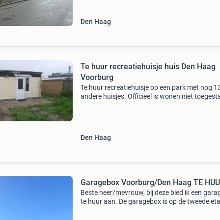
toegangelijkheid
Den Haag
Te huur recreatiehuisje huis Den Haag
Voorburg
Te huur recreatiehuisje op een park met nog 1
andere huisjes. Officieel is wonen niet toegest
maar wordt wel veel gedaan. 575 Huur 175
voorschot gas water en stroom. Huisje en tuin 
prima s
Den Haag
Garagebox Voorburg/Den Haag TE HU
Beste heer/mevrouw, bij deze bied ik een gar
te huur aan. De garagebox is op de tweede et
van het complex gevestigd. Deze is makkelijk 
een voertuig te bereiken. Afmetingen: 29,07 m²