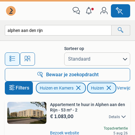
Huizen te huur
Sorteer op
Alle afstanden…
Bewaar je zoekopdracht
Filters
Huizen en Kamers
Huizen
Verwijder 
Appartement te huur in Alphen aan den
Rijn - 53 m² - 2
€ 1.083,00
Details
Topadvertentie
Bezoek website
5 aug 26