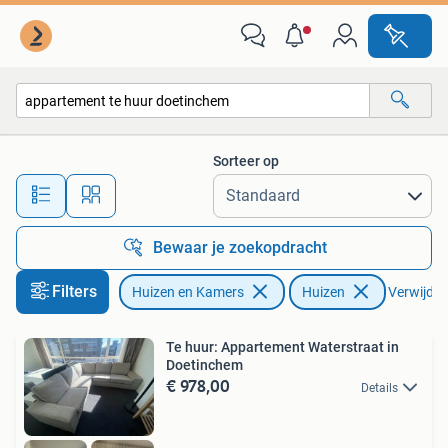
Huizen te huur
Sorteer op
Alle afstanden…
Bewaar je zoekopdracht
Filters
Huizen en Kamers
Huizen
Verwijder 
Te huur: Appartement Waterstraat in
Doetinchem
€ 978,00
Details