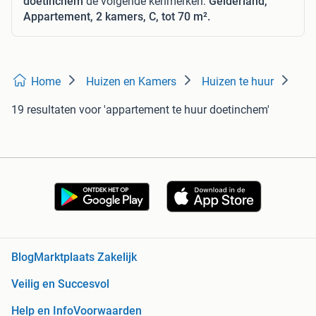
doetinchem
de volgende kenmerken:
Gelderland,
Appartement, 2 kamers, C, tot 70 m².
Home
Huizen en Kamers
Huizen te huur
19 resultaten
voor 'appartement te huur doetinchem'
Blog
Marktplaats Zakelijk
Veilig en Succesvol
Help en Info
Voorwaarden