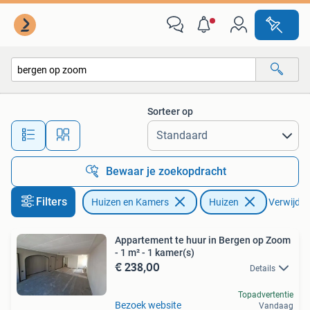
Huizen te huur
Sorteer op
Alle afstanden…
Bewaar je zoekopdracht
Filters
Huizen en Kamers
Huizen
Verwijder 
Appartement te huur in Bergen op Zoom
- 1 m² - 1 kamer(s)
€ 238,00
Details
Topadvertentie
Bezoek website
Vandaag