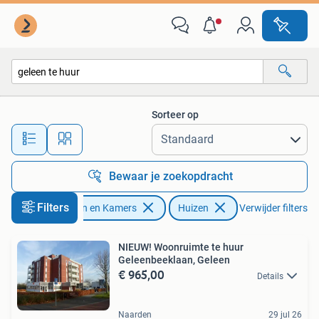
Huizen te huur
Sorteer op
Alle afstanden…
Bewaar je zoekopdracht
Filters
Huizen en Kamers
Huizen
Verwijder filters
NIEUW! Woonruimte te huur
Geleenbeeklaan, Geleen
€ 965,00
Details
Naarden
29 jul 26