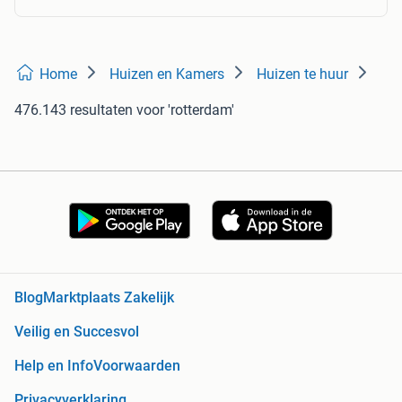
Home
Huizen en Kamers
Huizen te huur
476.143 resultaten
voor 'rotterdam'
Blog
Marktplaats Zakelijk
Veilig en Succesvol
Help en Info
Voorwaarden
Privacyverklaring