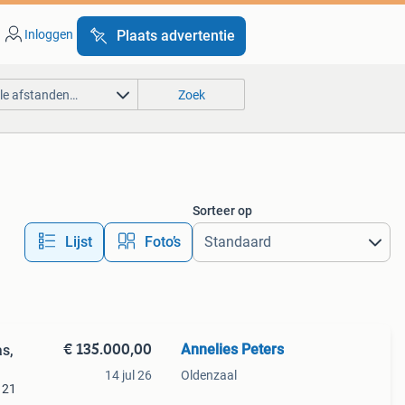
Inloggen
Plaats advertentie
lle afstanden…
Zoek
Sorteer op
Lijst
Foto’s
€ 135.000,00
Annelies Peters
as,
14 jul 26
Oldenzaal
121