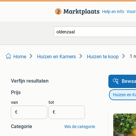
Help en info
Voor
1 r
Home
Huizen en Kamers
Huizen te koop
Verfijn resultaten
Bewaa
Prijs
Huizen en 
van
tot
€
€
Categorie
Wis de categorie