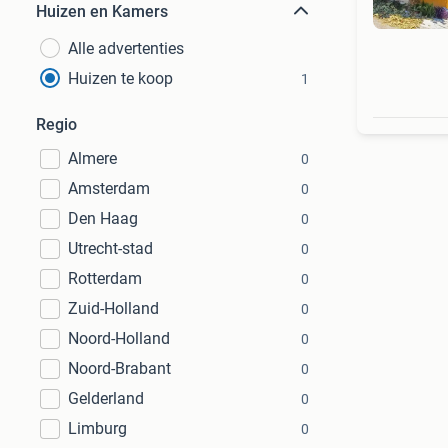
Huizen en Kamers
Alle advertenties
Huizen te koop
1
Regio
Almere
0
Amsterdam
0
Den Haag
0
Utrecht-stad
0
Rotterdam
0
Zuid-Holland
0
Noord-Holland
0
Noord-Brabant
0
Gelderland
0
Limburg
0