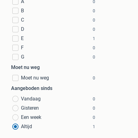
A
0
B
0
C
0
D
0
E
1
F
0
G
0
Moet nu weg
Moet nu weg
0
Aangeboden sinds
Vandaag
0
Gisteren
0
Een week
0
Altijd
1