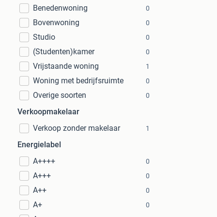
Benedenwoning
0
Bovenwoning
0
Studio
0
(Studenten)kamer
0
Vrijstaande woning
1
Woning met bedrijfsruimte
0
Overige soorten
0
Verkoopmakelaar
Verkoop zonder makelaar
1
Energielabel
A++++
0
A+++
0
A++
0
A+
0