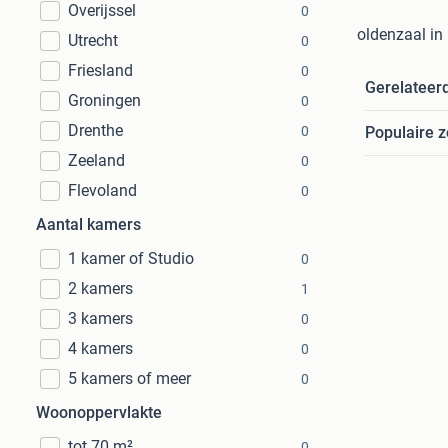
Overijssel
0
oldenzaal in
Utrecht
0
Friesland
0
Gerelateer
Groningen
0
Drenthe
0
Populaire 
Zeeland
0
Flevoland
0
Aantal kamers
1 kamer of Studio
0
2 kamers
1
3 kamers
0
4 kamers
0
5 kamers of meer
0
Woonoppervlakte
tot 70 m²
0