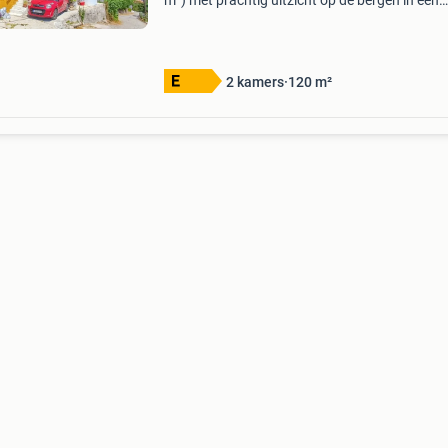
m²) met prachtig uitzicht op de bergen in een
gezellig bergdorpje op slechts 7 km van lefkad
stad. Boven de bovenverdieping is volledig
gerenoveerd en
2 kamers
120 m²