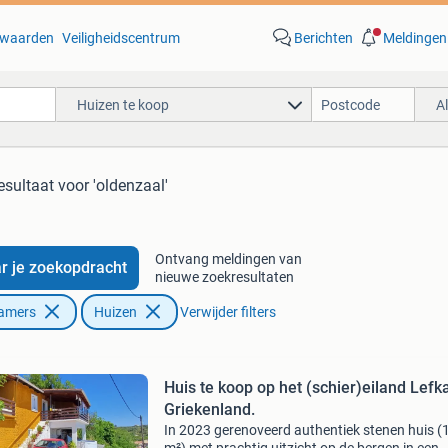
waarden
Veiligheidscentrum
Berichten
Meldingen
Huizen te koop
A
esultaat
voor 'oldenzaal'
Ontvang meldingen van
r je zoekopdracht
nieuwe zoekresultaten
Kamers
Huizen
Verwijder filters
Huis te koop op het (schier)eiland Lefk
Griekenland.
In 2023 gerenoveerd authentiek stenen huis (