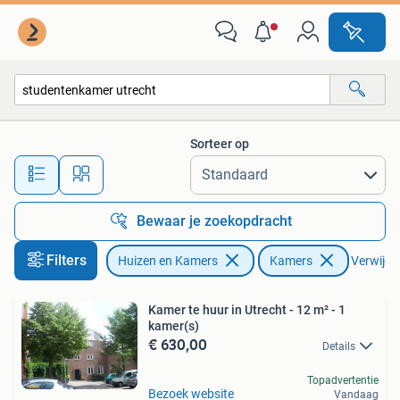
Kamers te huur
Sorteer op
Alle afstanden…
Bewaar je zoekopdracht
Filters
Huizen en Kamers
Kamers
Verwijder
Kamer te huur in Utrecht - 12 m² - 1
kamer(s)
€ 630,00
Details
Topadvertentie
Bezoek website
Vandaag