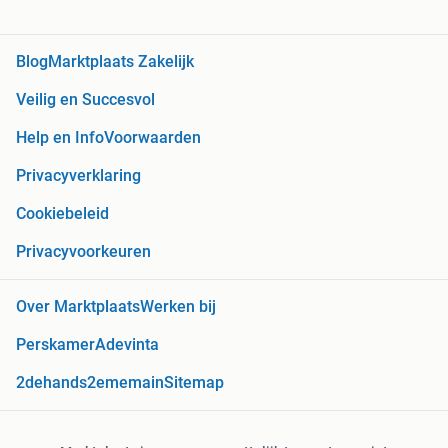
Blog
Marktplaats Zakelijk
Veilig en Succesvol
Help en Info
Voorwaarden
Privacyverklaring
Cookiebeleid
Privacyvoorkeuren
Over Marktplaats
Werken bij
Perskamer
Adevinta
2dehands
2ememain
Sitemap