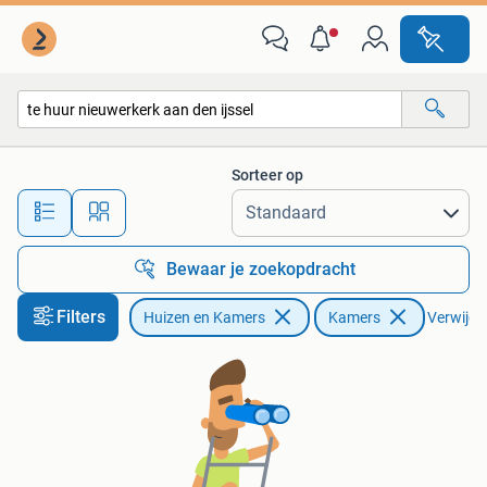
Kamers te huur
Sorteer op
Alle afstanden…
Bewaar je zoekopdracht
Filters
Huizen en Kamers
Kamers
Verwijder