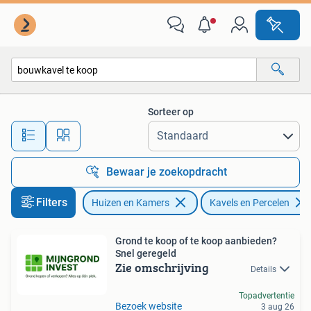
Kavels en Percelen
Sorteer op
Alle afstanden…
Bewaar je zoekopdracht
Filters
Huizen en Kamers
Kavels en Percelen
Grond te koop of te koop aanbieden?
Snel geregeld
Zie omschrijving
Details
Topadvertentie
Bezoek website
3 aug 26