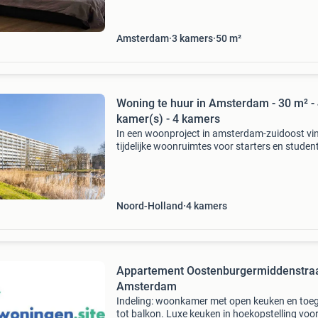
een kinderkamer met een klein bureau om aan
werken. Er
Amsterdam
3
kamers
50
m²
Woning te huur in Amsterdam - 30 m² -
kamer(s) - 4 kamers
In een woonproject in amsterdam-zuidoost vin
tijdelijke woonruimtes voor starters en studen
Je huurt via een bruikleenovereenkomst met 
dagen opzegtermijn. Er zijn varianten met 1 to
slaa
Noord-Holland
4
kamers
Appartement Oostenburgermiddenstraa
Amsterdam
Indeling: woonkamer met open keuken en toe
tot balkon. Luxe keuken in hoekopstelling voo