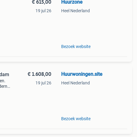
€ 615,00
Huurzone
19 jul 26
Heel Nederland
n
. In
Bezoek website
€ 1.608,00
Huurwoningen.site
rdam
en.
19 jul 26
Heel Nederland
derne
ine,
Bezoek website