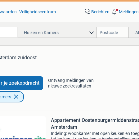
waarden
Veiligheidscentrum
Berichten
Meldingen
Huizen en Kamers
A
sterdam zuidoost'
Ontvang meldingen van
r je zoekopdracht
nieuwe zoekresultaten
Kamers
Appartement Oostenburgermiddenstraa
Amsterdam
Indeling: woonkamer met open keuken en toe