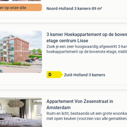
r op onze site
Noord-Holland
3
kamers
89
m²
3 kamer Hoekappartement op de boven
etage centrum Lisse
Zoek je een zeer hoogwaardig afgewerkt 3-ka
hoekappartement op de bovenste etage, midd
het centrum van lisse? Dan is koninginneweg 7
lisse absoluut een bezichtiging waard. Dit
appartement
Zuid-Holland
3
kamers
Appartement Von Zesenstraat in
Amsterdam
Ruim en licht, bestaande uit een grote woonk
met open keuken (voorzien van alle gemakken)
slaapkamer met een groot tweepersoonsbed 