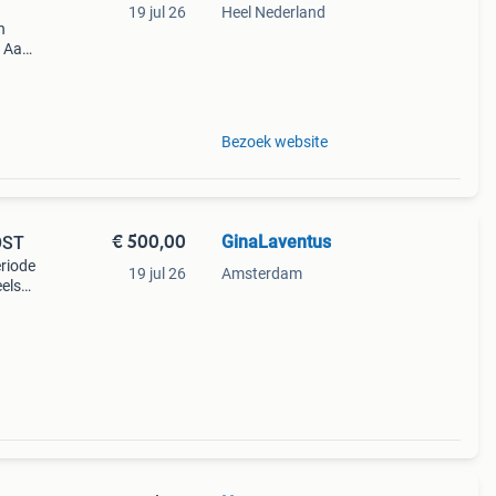
19 jul 26
Heel Nederland
n
. Aan
arte
Bezoek website
€ 500,00
GinaLaventus
OST
riode
19 jul 26
Amsterdam
els
e
d geen