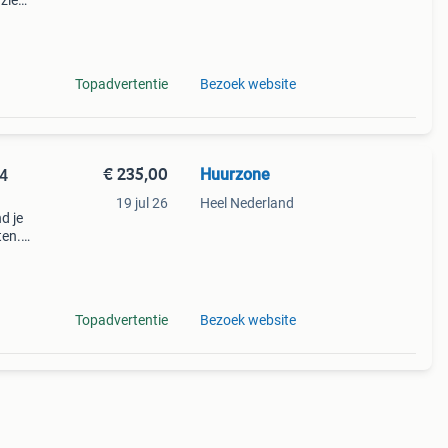
rzien
Topadvertentie
Bezoek website
€ 235,00
Huurzone
 4
19 jul 26
Heel Nederland
d je
ten.
28
t 3
Topadvertentie
Bezoek website