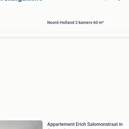
van zwart composiet aanrechtblad en
inbouwapparatuur: koelkast met vriesvak,
combimagnetron, inductiek
Noord-Holland
2
kamers
60
m²
Appartement Erich Salomonstraat in