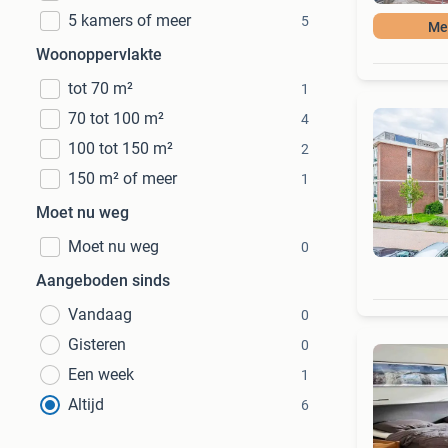
5 kamers of meer
5
Mee
Woonoppervlakte
tot 70 m²
1
70 tot 100 m²
4
100 tot 150 m²
2
150 m² of meer
1
Moet nu weg
Moet nu weg
0
Aangeboden sinds
Vandaag
0
Gisteren
0
Een week
1
Altijd
6