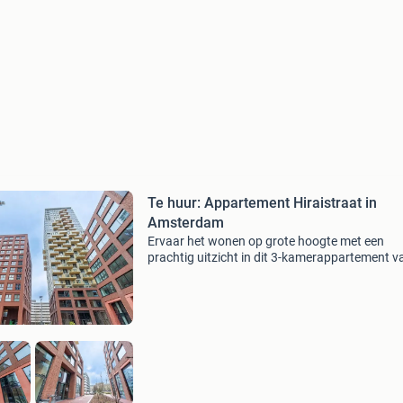
Te huur: Appartement Hiraistraat in
Amsterdam
Ervaar het wonen op grote hoogte met een
prachtig uitzicht in dit 3-kamerappartement v
circa 89 m² op de 22e verdieping van gebouw 
onderdeel van nieuwbouwproject spot. Met e
heerlijk balkon