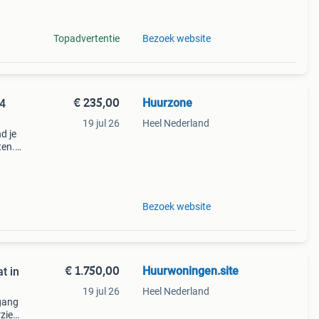
 te
Topadvertentie
Bezoek website
€ 235,00
Huurzone
 4
19 jul 26
Heel Nederland
d je
ten.
28
t 3
Bezoek website
€ 1.750,00
Huurwoningen.site
t in
19 jul 26
Heel Nederland
gang
rzien