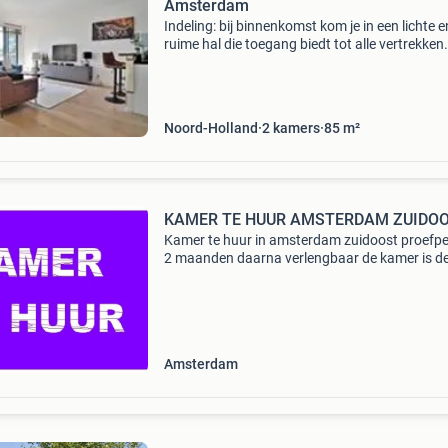
Amsterdam
Indeling: bij binnenkomst kom je in een lichte e
ruime hal die toegang biedt tot alle vertrekken
de rechterkant bevindt zich de comfortabele
slaapkamer, terwijl je aan de linkerkant een ap
w
Noord-Holland
2
kamers
85
m²
KAMER TE HUUR AMSTERDAM ZUIDO
Kamer te huur in amsterdam zuidoost proefpe
2 maanden daarna verlengbaar de kamer is de
gemeubileerd, maar valt naar eigen smaak in t
richten. 11M2 let op: student of moeder + kin
koppe
Amsterdam