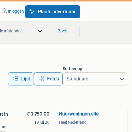
Inloggen
Plaats advertentie
lle afstanden…
Zoek
Sorteer op
Lijst
Foto’s
€ 1.750,00
Huurwoningen.site
t in
19 jul 26
Heel Nederland
gang