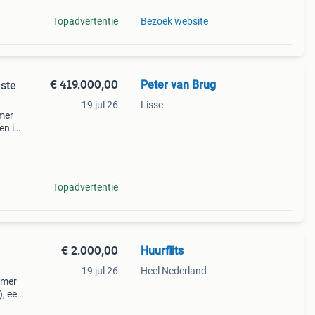
Topadvertentie
Bezoek website
€ 419.000,00
Peter van Brug
ste
19 jul 26
Lisse
mer
en in
5 in
Topadvertentie
€ 2.000,00
Huurflits
19 jul 26
Heel Nederland
amer
, een
en