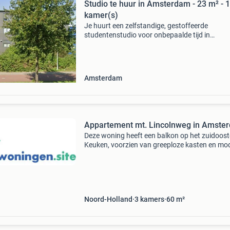
Studio te huur in Amsterdam - 23 m² - 1
kamer(s)
Je huurt een zelfstandige, gestoffeerde
studentenstudio voor onbepaalde tijd in
amsterdam zuidoost. De studio heeft een eige
keuken en badkamer en je kunt direct intrekken
het complex zijn gezame
Amsterdam
Appartement mt. Lincolnweg in Amste
Deze woning heeft een balkon op het zuidoost
Keuken, voorzien van greeploze kasten en mo
inbouwapparatuur waaronder een afwasmach
koel-vries combinatie, inductiekookplaat en
bakoven. De ba
Noord-Holland
3
kamers
60
m²