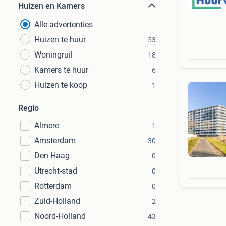
Huizen en Kamers
Alle advertenties
Huizen te huur
53
Woningruil
18
Kamers te huur
6
Huizen te koop
1
Regio
Almere
1
Amsterdam
30
Den Haag
0
Utrecht-stad
0
Rotterdam
0
Zuid-Holland
2
Noord-Holland
43