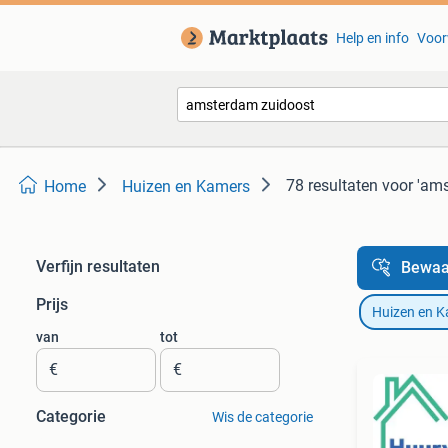
Help en info
Voor
78 resultaten
voor 'am
Home
Huizen en Kamers
Verfijn resultaten
Bewaa
Prijs
Huizen en 
van
tot
€
€
Categorie
Wis de categorie