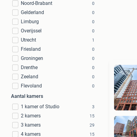
Noord-Brabant
0
Gelderland
0
Limburg
0
Overijssel
0
Utrecht
1
Friesland
0
Groningen
0
Drenthe
0
Zeeland
0
Flevoland
0
Aantal kamers
1 kamer of Studio
3
2 kamers
15
3 kamers
29
4 kamers
15