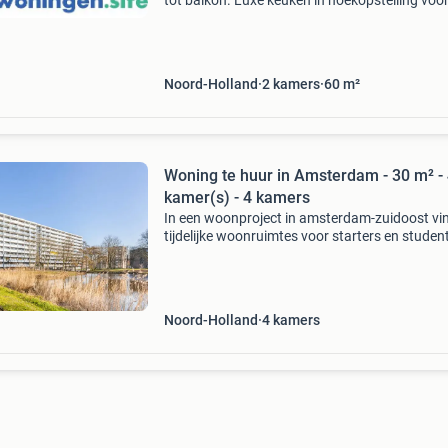
tot balkon. Luxe keuken in hoekopstelling voo
van zwart composiet aanrechtblad en
inbouwapparatuur: koelkast met vriesvak,
combimagnetron, inductiek
Noord-Holland
2
kamers
60
m²
Woning te huur in Amsterdam - 30 m² -
kamer(s) - 4 kamers
In een woonproject in amsterdam-zuidoost vin
tijdelijke woonruimtes voor starters en studen
Je huurt via een bruikleenovereenkomst met 
dagen opzegtermijn. Er zijn varianten met 1 to
slaa
Noord-Holland
4
kamers